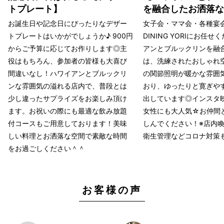
トプレート】
を融合したお洒落な
お誕生日や記念日にぴったりなデザー
女子会・ママ会・各種宴
トプレートはいかがでしょうか♪ 900円
DINING YORIにお任
からご予算に応じてお作りします◎主
アンとブルックリンを融
役はもちろん、参加者の皆様も大喜び
は、洗練されたおしゃれ
間違いなし！ハワイアンとブルックリ
の関節照明が暖かな雰囲
ンな雰囲気の溢れる店内で、普段とは
おり、ゆったりと寛ぎや
少し違ったサプライズをお楽しみ頂け
出しています◎インスタ
ます。お祝いの際にも最適な飲み放題
女性にも大人気☆お仲間
付コースもご用意しております！美味
しんでください！※店内
しい料理とお洒落な空間で素敵な時間
衛生管理などコロナ対策
をお過ごしください＾＾
お客様の声